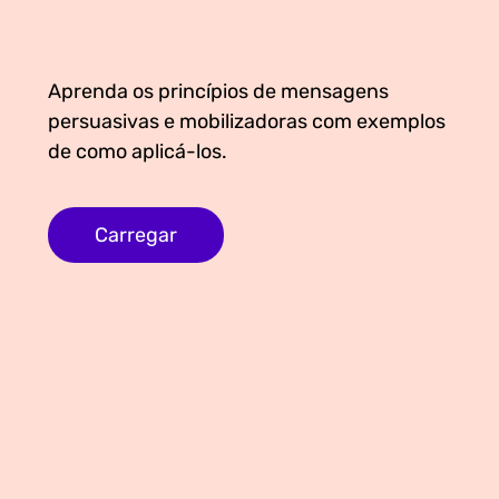
Media Appearances
Connect
Global Messaging Programme
Contact
Aprenda os princípios de mensagens
persuasivas e mobilizadoras com exemplos
We Make the Future
de como aplicá-los.
We Make the Future Action
Carregar